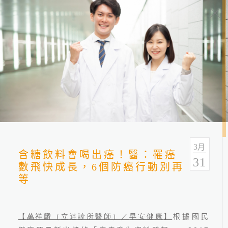
健康報報
分類
全部
健康情報
友善連結
3
月
含糖飲料會喝出癌！醫：罹癌
31
數飛快成長，6個防癌行動別再
等
【
萬祥麟（立達診所醫師）
／
早安健康
】
根據國民