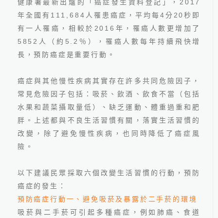
健康署最新出爐的「癌症發生資料登記」，
2017
年全國有
111,684
人罹患癌症，平均每
4
分
20
秒即
有一人罹癌，相較於
2016
年，罹癌人數更增加了
5852
人（約
5.2
％），罹癌人數每年持續飛快增
長，預防癌症是重要行動。
癌症與其他慢性疾病其實存在許多共同危險因子，
常見危險因子包括：吸菸、飲酒、飲食不當（包括
2026.06.24
水果和蔬菜攝取量低）、缺乏運動、體重過重和肥
最新國人十大死因公布！吳
鴻誠院長：看懂健檢盲點
胖。上述都與不良生活習慣有關，落實生活習慣的
改變，除了避免慢性疾病，也同時降低了癌症風
險。
以下建議民眾採取六個改變生活習慣的行動，預防
癌症的發生：
預防癌症行動一、避免吸菸及暴露於二手菸的環境
線上預約
吸菸與二手菸可引起多種癌症，例如肺癌、食道