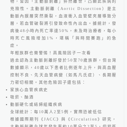
物，皆因「主動脈剝離」猝然離世，凸顯此疾病的
兇險性。主動脈剝離（
Aortic Dissection
）
是主
動脈內膜層突然撕裂，血液衝入血管壁夾層導致分
層，若血管破裂將引發致命性內出血。據統計，
發
病後
48
小時內死亡率達
50%
，未及時治療者，每小
時死亡風險增加
1%
，堪稱「與時間賽跑」的急
症。
年輕族群也需警惕！高風險因子一次看
2026.06.24
過去認為主動脈剝離好發於
50
至
70
歲族群，但台灣
最新國人十大死因公布！吳
數據顯示，
40
歲以下患者比例逐年上升，與
高血壓
鴻誠院長：看懂健檢盲點
控制不良、先天血管病變（如馬凡氏症）、長期壓
力
密切相關。其他危險因子還包括：
家族心血管疾病史
吸菸、酗酒
動脈硬化或結締組織疾病
全球統計：每
10
萬人
2
至
5
例，實際恐被低估
根據國際期刊《
JACC
》與《
Circulation
》研究，
線上預約
主動脈剝離全球年發生率約
10
萬分之
2
至
5
，但猝死