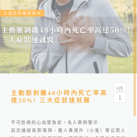
健康報報
分類
全部
健康情報
友善連結
4
月
主動脈剝離48小時內死亡率高
1
達50%! 三大症狀速就醫
不可忽視的心血管急症，名人案例警示
前交通部長郭瑤琪、藝人黃鴻升（小鬼）等公眾人