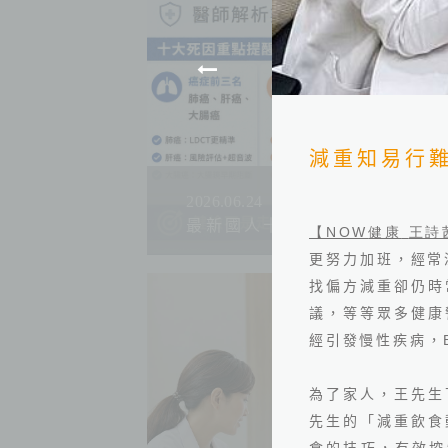
減重知易行
2026.06.24
最新國人十大死因公布！吳鴻
【NOW
健康
王詩
更努力加班，經常
找偏方減重卻仍時
議，等等眾多健康
經引發慢性疾病，
為了家人，王先生
先生的「減重飲食