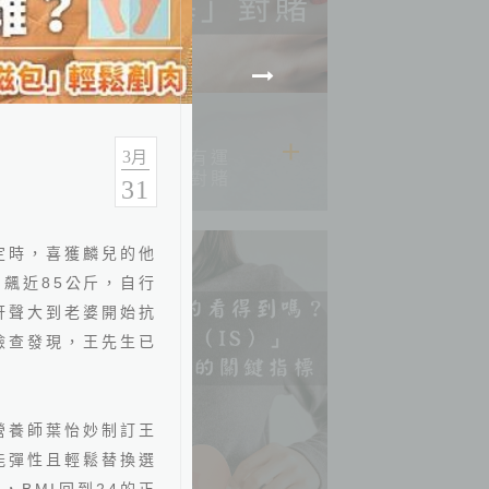
2026.06.22
3
別用「我還年輕、我有運
月
動」跟「心肌梗塞」對賭
31
定時，喜獲麟兒的他
卻飆近
85
公斤，自行
鼾聲大到老婆開始抗
檢查發現，王先生已
營養師葉怡妙制訂王
能彈性且輕鬆替換選