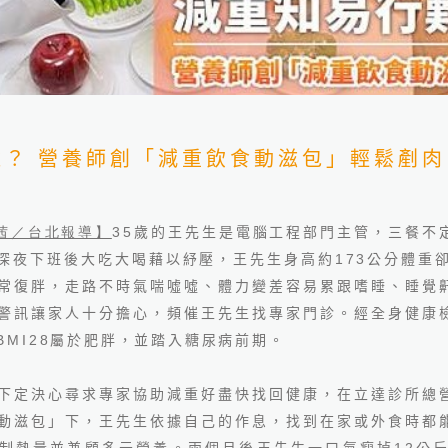
難？ 營養師創「減重飲食動滋包」輕鬆剷肉
誠院長：看懂健檢盲點
茜／台北報導】
35
歲的王先生是電腦工程部門主管，三餐不
深夜下班後大吃大喝藉以紓壓，王先生身高約
173
公分體重
常復胖，走路不時氣喘噓噓、體力變差容易累跟嗜睡、睡覺
警訊讓家人十分擔心，頻催王先生找專家門診。經全身健康
BMI28
屬於肥胖，並踏入糖尿病前期。
下定決心尋求專家協助減重好盡快找回健康，在立達診所總
動滋包」下，王先生依據自己的作息，找到在家或外食時都