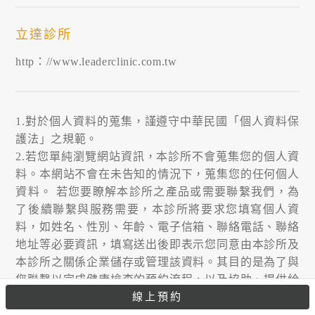
立達診所
http：//www.leaderclinic.com.tw
1.對於個人資料的蒐集，謹遵守中華民國「個人資料保
護法」之規範。
2.若您單純瀏覽網站資訊，本診所不會蒐集您的個人資
料。本網站不會在未告知的情況下，蒐集您的任何個人
資料。 若您要瞭解本診所之產品或需要聯繫我們，為
了後續聯繫與服務需要，本診所將要求您填寫個人資
料，如姓名、性別、年齡、電子信箱、聯絡電話、聯絡
地址等必要資訊，填寫送出後即表示您同意由本診所及
本診所之關係企業儲存或管理該資料。其目的是為了與
您聯繫以完成健康檢查的預約流程，以及協助、提供給
您更完整的個人健康管理服務；相關資料如為非必填項
線上預約
目，不提供亦不影響您的權益，惟若特定資料欄位係屬