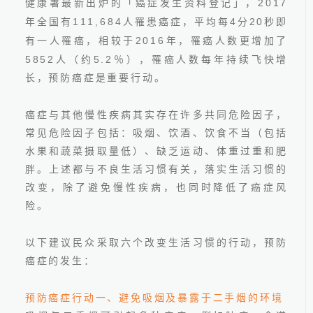
2017
健康署最新出炉的「癌症发生资料登记」，
111,684
4
20
年全国有
人罹患癌症，平均每
分
秒即
2016
有一人罹癌，相较于
年，罹癌人数更增加了
5852
5.2
人（约
％），罹癌人数每年持续飞快增
长，预防癌症是重要行动。
癌症与其他慢性疾病其实存在许多共同危险因子，
常见危险因子包括：吸烟、饮酒、饮食不当（包括
2026.06.24
水果和蔬菜摄取量低）、缺乏运动、体重过重和肥
胖。上述都与不良生活习惯有关，落实生活习惯的
改变，除了避免慢性疾病，也同时降低了癌症风
险。
以下建议民众采取六个改变生活习惯的行动，预防
癌症的发生：
线上预约
预防癌症行动一、避免吸烟及暴露于二手烟的环境