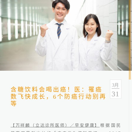
健康报报
分类
全部
健康情报
友善连结
3
月
含糖饮料会喝出癌！医：罹癌
31
数飞快成长，6个防癌行动别再
等
【万祥麟（立达诊所医师）／早安健康】
根据国民