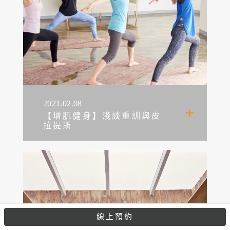
2021.02.08
【增肌健身】淺談重訓與皮
拉提斯
線上預約