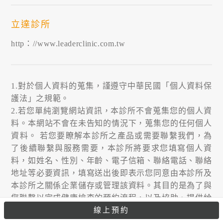
立達診所
http：//www.leaderclinic.com.tw
1.對於個人資料的蒐集，謹遵守中華民國「個人資料保
護法」之規範。
2.若您單純瀏覽網站資訊，本診所不會蒐集您的個人資
料。本網站不會在未告知的情況下，蒐集您的任何個人
資料。 若您要瞭解本診所之產品或需要聯繫我們，為
了後續聯繫與服務需要，本診所將要求您填寫個人資
料，如姓名、性別、年齡、電子信箱、聯絡電話、聯絡
地址等必要資訊，填寫送出後即表示您同意由本診所及
本診所之關係企業儲存或管理該資料。其目的是為了與
您聯繫以完成健康檢查的預約流程，以及協助、提供給
您更完整的個人健康管理服務；相關資料如為非必填項
線上預約
目，不提供亦不影響您的權益，惟若特定資料欄位係屬