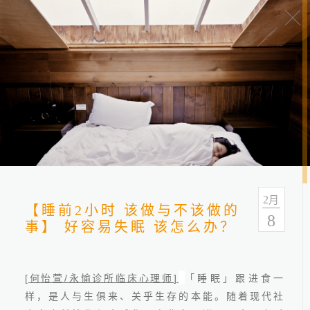
健康报报
分类
全部
健康情报
友善连结
2
月
【睡前2小时 该做与不该做的
8
事】 好容易失眠 该怎么办？
[
/
]
何怡萱
永愉诊所临床心理师
「睡眠」跟进食一
样，是人与生俱来、关乎生存的本能。随着现代社