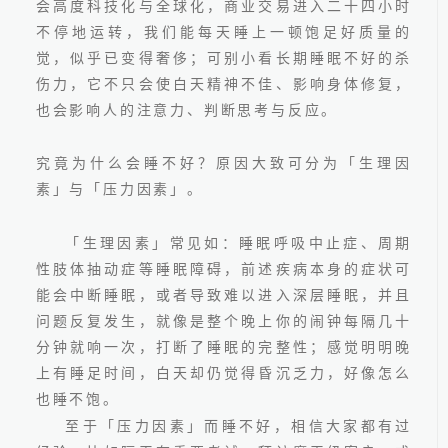
会高度科技化与全球化，商业交易进入二十四小时
不停地运转，我们能每天睡上一顿饱足好质量的
觉，似乎已变得奢侈；可别小看长期睡眠不好的杀
伤力，它不只会使白天精神不佳、影响身体修复，
也会影响人的注意力、判断思考与反应。
究竟为什么会睡不好？原因大致可分为「生理因
素」与「压力因素」。
2025.05.07
「生理因素」常见如：睡眠呼吸中止症、周期
性肢体抽动症等睡眠障碍，前述疾病本身的症状可
能会中断睡眠，或者导致难以进入深层睡眠，并且
问题反复发生，就像是整个晚上你的闹钟每隔几十
分钟就响一次，打断了睡眠的完整性；感觉明明晚
上有睡足时间，白天却仍觉得昏沉乏力，好像怎么
也睡不饱。
线上预约
至于「压力因素」而睡不好，相信大家都有过