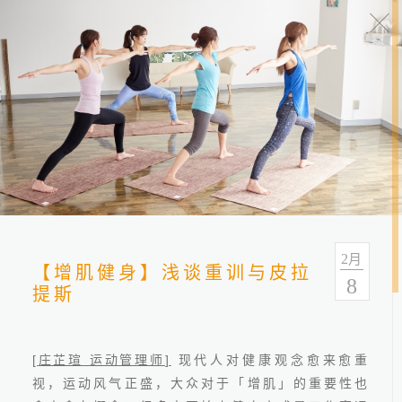
健康报报
分类
全部
健康情报
友善连结
2
月
【增肌健身】浅谈重训与皮拉
8
提斯
[
]
庄芷瑄
运动管理师
现代人对健康观念愈来愈重
视，运动风气正盛，大众对于「增肌」的重要性也