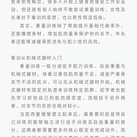
愈来愈有概念，很多人开始上健身房或是工作室运
动，但还是有些人始终不敢尝试重量训练，女性及
长者对于重训的意愿，也比男性明显低些。
其实，重量训练除了帮助提升基础代谢率外，
还能雕塑身材，增加肌肉量来保护你的关节，年长
者还能够减缓骨质流失与肌少症的风险。
重训从机械式器材入门
2026.06.24
重量训练一般分成徒手肌力训练、自由重量与
机械式器材。体重过重但肌肉量不足，或是严重骨
关节不适的民众，可以先从机械式器材开始。机械
式器材有固定的轨道来训练特定肌群，初学者也能
先学习抓到自己的肌肉感受度，而相较于另外两
者，对关节的负担也相对较小。
当肌肉量慢慢建立起来后，最重要的就是将自
己训练到能够独立进行徒手训练及自由重量的部
线上预约
分，这两者都需要更多的核心稳定去完成动作，而