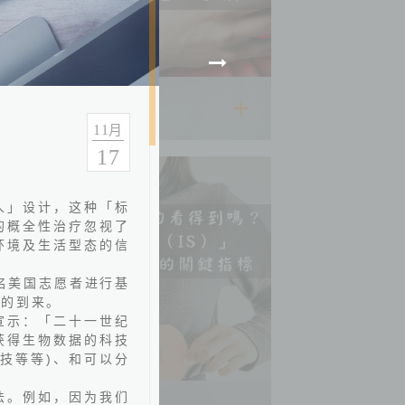
2026.06.22
11
月
17
人」设计，这种「标
的概全性治疗忽视了
环境及生活型态的信
名美国志愿者进行基
代的到来。
宣示：「二十一世纪
获得生物数据的科技
技等等
)
、和可以分
法。例如，因为我们