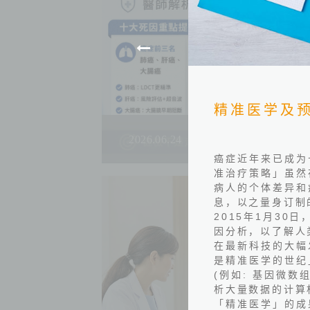
精准医学及
2026.06.24
癌症近年来已成为
准治疗策略」虽然
病人的个体差异和
息，以之量身订制
2015
年
1
月
30
日
因分析，以了解人
在最新科技的大幅
是精准医学的世纪
(
例如
:
基因微数
析大量数据的计算
「精准医学」的成