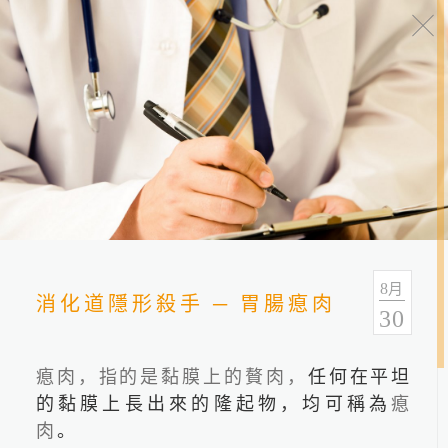
健康报报
分类
全部
健康情报
友善连结
8
月
消化道隱形殺手 ─ 胃腸瘜肉
30
瘜肉，指的是黏膜上的贅肉，
任何在平坦
的黏膜上長出來的隆起物，均可稱為
瘜
肉
。