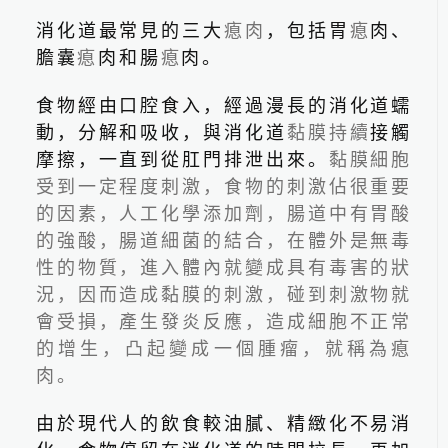
消化道最常見的三大
瘜肉
，包括胃
瘜
肉、
膽囊
瘜
肉和腸
瘜
肉。
食物經由口腔食入，經過漫長的消化道蠕
動，分解和吸收，與消化道
黏膜持續
接觸
摩擦，一直到從肛門排泄出來。
黏膜細胞
受到一定程度刺激，食物的刺激佔很重要
2026.06.24
的因素，人工化學添加劑，腸道中有胃酸
的強酸，腸道細菌的結合，在體外是無毒
性的物質，進入體內就變成具有毒害的狀
況，因而造成黏膜的刺激，碰到刺激物就
會受損，產生發炎反應，造成細胞不正常
的增生，凸起變成一個腫瘤，就稱為瘜
肉。
由於現代人的飲食較油膩、精緻化不易消
线上预约