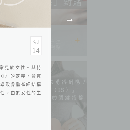
2026.06.22
3
別用「我還年輕、我有運
月
動」跟「心肌梗塞」對賭
14
常見於女性。其特
HO
）的定義，骨質
，導致骨骼微細結構
女性。由於女性的生
。