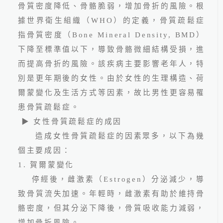
骨質密度降低、骨骼脆弱，增加骨折的風險。根
據世界衛生組織（
WHO
）的定義，骨質疏鬆症
指骨質密度（
Bone Mineral Density, BMD
）
下降至標準值以下，導致骨骼微細結構受損，進
而提高骨折的風險。該疾病主要影響老年人，特
別是更年期後的女性。由於女性的生理構造、荷
爾蒙變化及生活方式等因素，故比男性更容易罹
2025.05.07
患骨質疏鬆症。
腸躁症更愛找上女性？ 從成
▶
女性骨質疏鬆症的成因
因到健康對策全解析
造成女性骨質疏鬆症的因素眾多，以下為幾
個主要成因：
1.
賀爾蒙變化
停經後，雌激素（
Estrogen
）分泌減少，導
致骨質流失加速。年輕時，雌激素有助於維持骨
骼密度，但其分泌下降後，骨質吸收能力減弱，
線上預約
增加骨折風險。