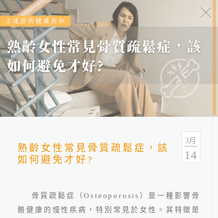
健康報報
分類
全部
健康情報
友善連結
3
月
熟齡女性常見骨質疏鬆症，該
14
如何避免才好?
骨質疏鬆症（
Osteoporosis
）是一種影響骨
骼健康的慢性疾病，特別常見於女性。其特徵是