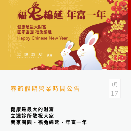
最新消息
分類
全部
最新活動
立達新聞
1
月
春節假期營業時間公告
17
健康是最大的財富
立達診所敬祝大家
闔家團圓‧福兔綿延‧年富一年