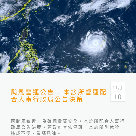
最新消息
分類
全部
最新活動
立達新聞
11
月
颱風營運公告 - 本診所營運配
10
合人事行政局公告決策
因颱風逼近，為確保貴賓安全。本診所配合人事行
政局公告決策，若政府宣佈停班，本診所則休診，
造成不便，敬請見諒。