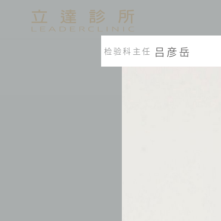
吕彦岳
检验科主任