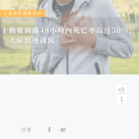
健康报报
分类
全部
健康情报
友善连结
4
月
1
分享