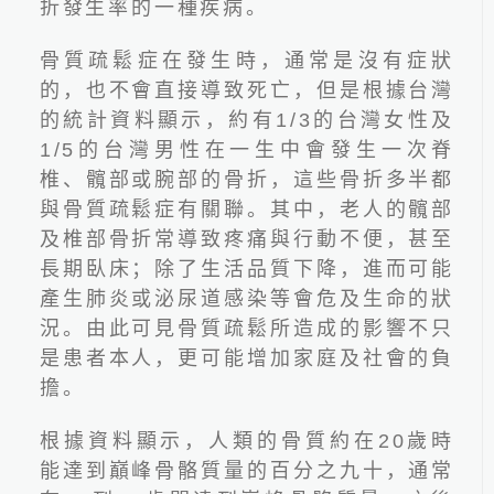
折發生率的一種疾病。
骨質疏鬆症在發生時，通常是沒有症狀
的，也不會直接導致死亡，但是根據台灣
的統計資料顯示，約有
1/3
的台灣女性及
1/5
的台灣男性在一生中會發生一次脊
椎、髖部或腕部的骨折，這些骨折多半都
與骨質疏鬆症有關聯。其中，老人的髖部
2026.06.24
及椎部骨折常導致疼痛與行動不便，甚至
長期臥床；除了生活品質下降，進而可能
產生肺炎或泌尿道感染等會危及生命的狀
況。由此可見骨質疏鬆所造成的影響不只
是患者本人，更可能增加家庭及社會的負
擔。
根據資料顯示，人類的骨質約在
20
歲時
线上预约
能達到巔峰骨骼質量的百分之九十，通常