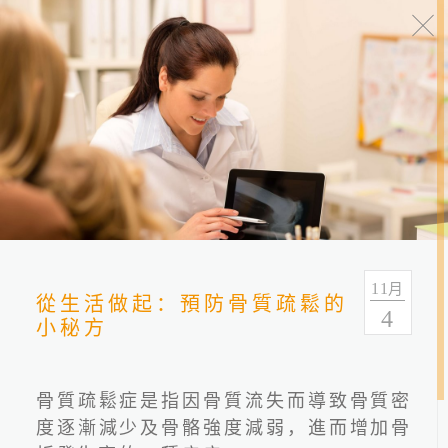
健康报报
分类
全部
健康情报
友善连结
11
月
從生活做起：預防骨質疏鬆的
4
小秘方
骨質疏鬆症是指因骨質流失而導致骨質密
度逐漸減少及骨骼強度減弱，進而增加骨