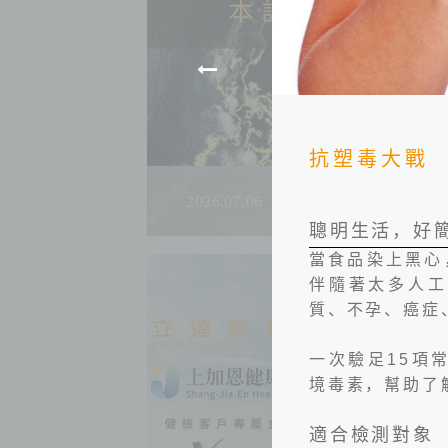
抗塑毒大戰
2026.07.06
聰明生活，好
當食品染上黑心
伴隨著太多人工
質、不孕、癌症
一次驗足
15
項
境毒素，幫助了
適合檢測對象