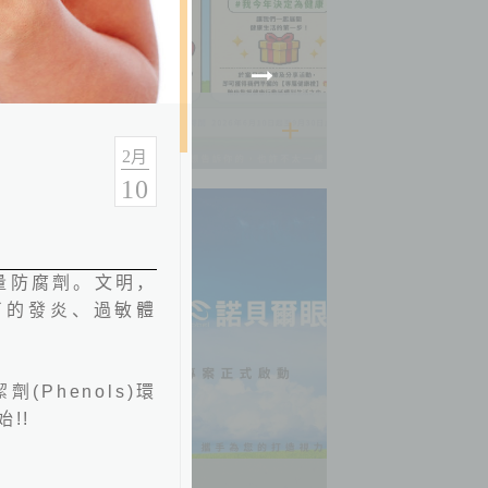
2026.06.03
2
月
10
量防腐劑。文明，
了的發炎、過敏體
潔劑
(Phenols)
環
始
!!