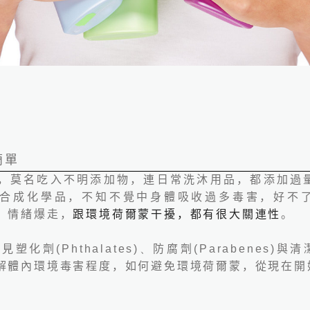
簡單
，莫名吃入不明添加物，連日常洗沐用品，都添加過
合成化學品，不知不覺中身體吸收過多毒害，好不
、情緒爆走，
跟環境荷爾蒙干擾，都有很大關連性
。
常見塑化劑
(Phthalates)、
防腐劑
(Parabenes)
與清
解體內環境毒害程度，如何避免環境荷爾蒙，從現在開