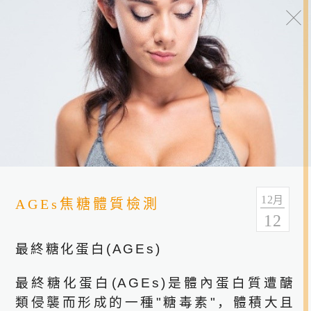
最新消息
分类
全部
最新活动
立达新闻
12
月
AGEs焦糖體質檢測
12
最終糖化蛋白
(AGEs)
最終糖化蛋白
(AGEs)
是體內蛋白質遭醣
類侵襲而形成的一種
"
糖毒素
"
，體積大且