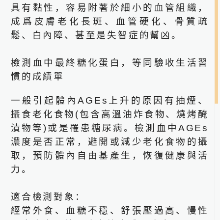
具有黏性，容易附著於細小的血管組織，
成爲皮膚老化長斑、血管硬化、骨質疏
鬆、白內障、甚至是失智症的幫凶。
檢測血中最終糖化蛋白，等同驗收生活習
慣的成績單
2026.07.06
一般引起體內
AGEs
上升的原因有抽煙、
攝食老化食物
(
包含高溫油炸食物、燒烤醃
漬物等
)
或是罹患糖尿病。檢測血中
AGEs
濃度是否正常，避開或減少老化食物的攝
取，預防體內自由基產生，恢復健康與活
力。
適合檢測對象：
线上预约
經常外食、血糖不穩、舒張壓過高、慢性