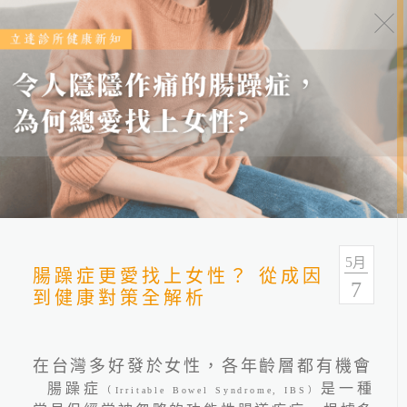
健康報報
分類
全部
健康情報
友善連結
5
月
腸躁症更愛找上女性？ 從成因
7
到健康對策全解析
在台灣多好發於女性，各年齡層都有機會
腸躁症
是一種
（Irritable Bowel Syndrome, IBS）