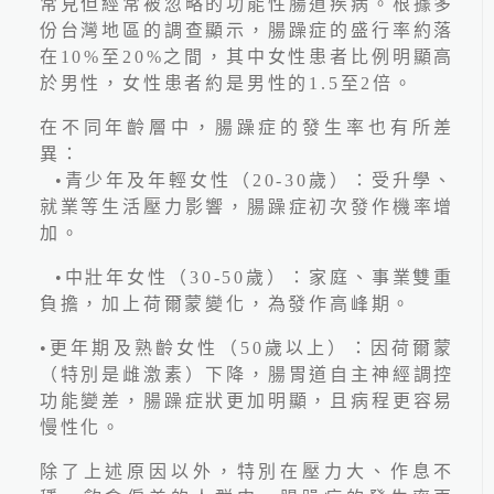
常見但經常被忽略的功能性腸道疾病。根據多
份台灣地區的調查顯示，腸躁症的盛行率約落
在10%至20%之間，其中女性患者比例明顯高
於男性，女性患者約是男性的1.5至2倍。
在不同年齡層中，腸躁症的發生率也有所差
異：
•青少年及年輕女性（20-30歲）：受升學、
就業等生活壓力影響，腸躁症初次發作機率增
2026.06.24
加。
最新國人十大死因公布！吳
鴻誠院長：看懂健檢盲點
•中壯年女性（30-50歲）：家庭、事業雙重
負擔，加上荷爾蒙變化，為發作高峰期。
•更年期及熟齡女性（50歲以上）：因荷爾蒙
（特別是雌激素）下降，腸胃道自主神經調控
功能變差，腸躁症狀更加明顯，且病程更容易
慢性化。
線上預約
除了上述原因以外，特別在壓力大、作息不