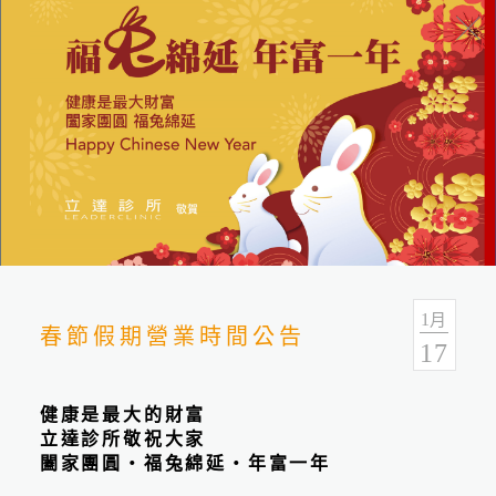
最新消息
分類
全部
最新活動
立達新聞
1
月
春節假期營業時間公告
17
健康是最大的財富
立達診所敬祝大家
闔家團圓‧福兔綿延‧年富一年