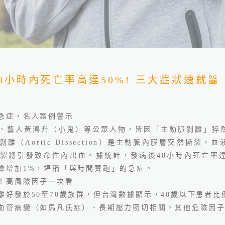
8小時內死亡率高達50%! 三大症狀速就醫
誠院長：看懂健檢盲點
急症，名人案例警示
、藝人黃鴻升（小鬼）等公眾人物，皆因「主動脈剝離」猝
剝離（
Aortic Dissection
）
是主動脈內膜層突然撕裂，血
裂將引發致命性內出血。據統計，
發病後
48
小時內死亡率
險增加
1%
，堪稱「與時間賽跑」的急症。
！高風險因子一次看
離好發於
50
至
70
歲族群，但台灣數據顯示，
40
歲以下患者比
血管病變（如馬凡氏症）、長期壓力
密切相關。其他危險因