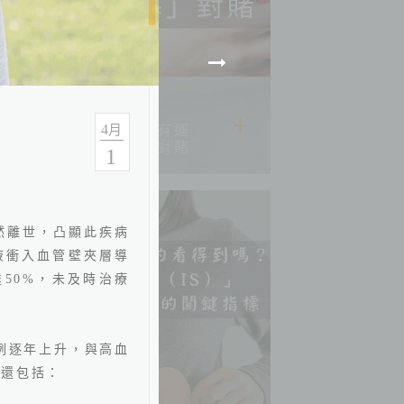
2026.06.22
4
別用「我還年輕、我有運
月
動」跟「心肌梗塞」對賭
1
然離世，凸顯此疾病
液衝入血管壁夾層導
達
50%
，未及時治療
例逐年上升，與
高血
子還包括：