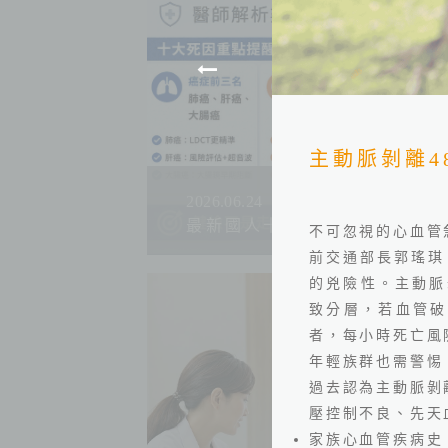
主動脈剝離4
2026.06.24
最新國人十大死因公布！吳鴻
不可忽視的心血管
前交通部長郭瑤琪
的兇險性。主動脈
致分層，若血管破
者，每小時死亡風
年輕族群也需警惕
過去認為主動脈剝
壓控制不良、先天
家族心血管疾病史