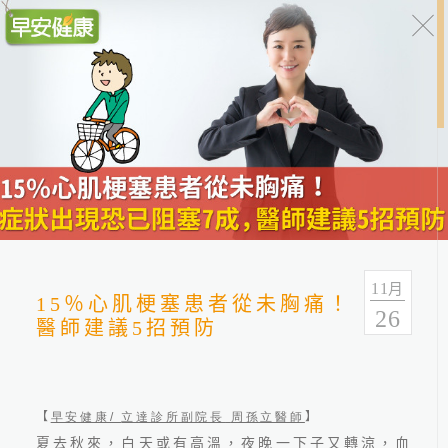
健康報報
分類
全部
健康情報
友善連結
11
月
15％心肌梗塞患者從未胸痛！
26
醫師建議5招預防
【
早安健康/
立達診所副院長
周孫立醫師
】
夏去秋來，白天或有高溫，夜晚一下子又轉涼，血