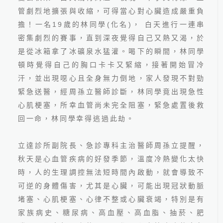
管劇烈地擴張與收縮，可得當心對心臟造成嚴重負
擔！一名
19
歲的林同學
(
化名
)
， 白天進行一連串
密集劇烈的賽事，直到深夜覺得自己又熱又渴，於
是從冰箱拿了冰礦泉水猛灌。喝下的瞬間，林同學
頓時覺得自己的胸口卡卡又緊縮，接著開始冒冷
汗，並出現噁心且全身無力倒地，家人發現不對勁
緊急送醫，經周孫立醫師診斷，林同學竟出現急性
2026.06.24
心肌梗塞，所幸血管尚未完全阻塞，緊急處置後救
最新國人十大死因公布！吳
回一命，林同學幸得逃過此劫。
鴻誠院長：看懂健檢盲點
立達診所副院長、急診專科主治醫師周孫立提醒，
秋天是心血管疾病的好發季節，溫度冷熱變化太快
時，人的生理調控無法短時間內啟動，就會導致不
可逆的身體傷害，尤其是心臟，可能出現冠狀動脈
堵塞、心肌梗塞、心律不整或心臟衰竭，特別是有
線上預約
家族病史、糖尿病、高血壓、高血脂、抽菸、肥