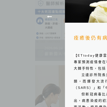
痊癒後仍有
2026.06.24
最新國人十大死因公布！吳鴻
【
ETtoday
健康
專家預測疫情會在
大棘手特性，包括
立達診所院長
類，而爆發大流
（
SARS
）」和「
但新冠病毒比
出，病患染疫的初