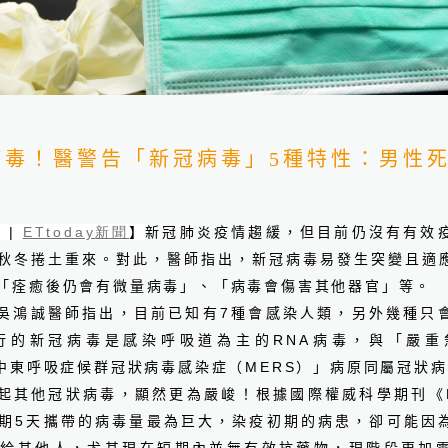
病毒！醫警告「新冠病毒」5種特性：男性
誠院長：看懂健檢盲點
雲
|
ETtoday
新聞
】
新冠肺炎疫情趨緩，但目前仍沒有有效
秋冬捲土重來。對此，醫師指出，新冠病毒易發生突變且適
「痊癒後仍會有微量病毒」、「病毒會傷害其他器官」等。
吳鴻誠醫師指出，目前已知有
7
種會感染人類，另外幾種只
行的新冠病毒是感染呼吸道為主的
RNA
病毒，與「嚴重
中東呼吸症候群冠狀病毒感染症（
MERS
）」病原同屬冠狀病
起其他冠狀病毒，顯然更為嚴峻！根據國際權威科學期刊《
期
5
天攜帶的病毒量最為巨大，染疫初期的病患，卻可能因