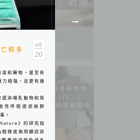
2026.06.22
6
別用「我還年輕、我有運
月
死亡較多
動」跟「心肌梗塞」對賭
20
疫苗和藥物，甚至有
應力極強，且更有幾
會感染哺乳動物和鳥
急性呼吸道症候群
毒。
Nature
》的研究指
為輕微或無明顯症狀