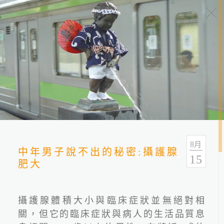
健康報報
分類
全部
健康情報
友善連結
8
月
中年男子說不出的秘密:攝護腺
15
肥大
攝護腺體積大小與臨床症狀並無絕對相
關，但它的臨床症狀與病人的生活品質息