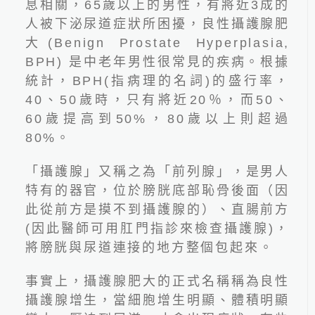
息相關，
65
歲以上的男性，有將近
3
成的
人被下泌尿道症狀所困擾，良性攝護腺肥
大
(Benign Prostate Hyperplasia,
BPH)
是中老年男性很常見的疾病。根據
統計，
BPH(
指病理的名詞
)
的盛行率，
40
、
50
歲時，只有將近
20
％，而
50
、
60
歲提高到
50%
，
80
歲以上則超過
80%
。
2026.06.24
最新國人十大死因公布！吳
「攝護腺」又稱之為「前列腺」，是男人
鴻誠院長：看懂健檢盲點
特有的器官，位於膀胱底部恥骨後面（因
此
從前方是摸不到攝護腺的
）、直腸前方
(
因此醫師可用肛門指診來檢查攝護腺
)
，
將膀胱與尿道連接的地方整個包起來
。
事實上，攝護腺肥大的正式名稱稱為良性
線上預約
攝護腺增生，當細胞增生明顯、體積明顯