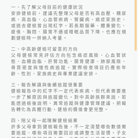
一、先了解父母目前的健康狀況
安排健檢前，建議先整理父母是否有高血壓、糖尿
病、高血脂、心血管疾病、腎臟病、癌症家族史，
或過去健檢曾出現紅字。若長期服藥、體重變化、
疲倦、胸悶、腸胃不適或睡眠品質下降，也應在規
劃健檢時一併納入考量。
二、中高齡健檢可留意的方向
父母健檢常見評估方向包含癌症風險、心血管狀
態、血糖血脂、肝腎功能、腸胃健康、肺部風險、
2026.06.24
骨質密度與慢性病追蹤。實際檢查項目仍應依年
最新國人十大死因公布！吳
齡、性別、家族病史與專業建議安排。
鴻誠院長：看懂健檢盲點
三、報告解讀與後續追蹤很重要
健檢報告中的紅字不一定代表疾病，但代表需要進
一步了解原因與追蹤變化。對中高齡族群來說，若
能透過檢後說明、異常追蹤與健康管理建議，把報
告轉化為具體行動，健檢的價值會更完整。
四、陪父母一起理解健檢結果
許多父母拿到健檢報告後，不一定清楚哪些數值需
線上預約
要追蹤、哪些項目需要回診或調整生活習慣。子女