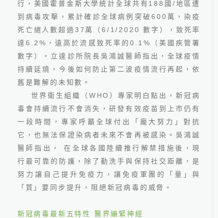
行，美國霍普金斯大學統計全球共有
188
國
/
地區遭
到病毒攻擊，累計確診全球病例突破
600
萬，染疫
死亡總人數超過
37
萬（
6/1/2020
數字），致死率
達
6.2%
，遠高於流感致死率的
0.1%
（美國疾管署
數字）。立達診所院長吳鴻誠醫師指出，全球疫情
持續延燒，今後如何防止第二波疫情流行再起，依
舊是難解的未知數。
世界衛生組織（
WHO
）專家明白點出，新冠病
2026.06.24
毒會持續流行不會消失，研發有效疫苗到上市仍有
最新國人十大死因公布！吳
鴻誠院長：看懂健檢盲點
一段時間，專家呼籲全球付出「龐大努力」對抗
它，也無法保證染病者未來不會再被感染。吳鴻誠
醫師指出， 在全球各國陸續推行解禁措施後，現
行最可靠的防護，除了勤洗手與保持社交距離，是
努力讓自己提升免疫力，讓免疫軍團的「量」與
「質」要同步提升，阻絕新冠病毒的威脅。
線上預約
新冠病毒最新五特性 醫界繃緊神經