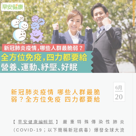
健康報報
分類
全部
健康情報
友善連結
6
月
新冠肺炎疫情 哪些人群最脆
20
弱？全方位免疫 四力都要給
【
早安健康編輯部
】嚴重特殊傳染性肺炎
（
COVID-19
；以下簡稱新冠病毒）爆發全球大流