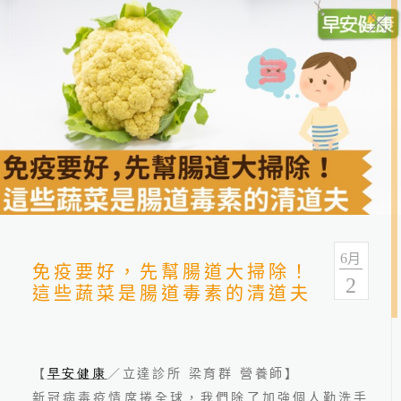
健康報報
分類
全部
健康情報
友善連結
6
月
免疫要好，先幫腸道大掃除！
2
這些蔬菜是腸道毒素的清道夫
【
早安健康
／立達診所 梁育群 營養師】
新冠病毒疫情席捲全球，我們除了加強個人勤洗手