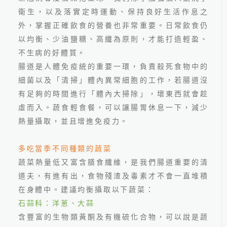
衛生，以及落實定時運動、保持良好生活作息之
外，掌握正確飲食的營養也非常重要。日常飲食仍
以均衡、少油鹽糖、高纖為原則，才能打造輕盈、
不生病的好體質。
腸道是人體免疫統的重要一環，負責殺死食物中的
細菌以及「清掃」體內異常細胞的工作，若腸道沒
有足夠的時間進行「體內大掃除」，壞東西就會趁
2026.06.24
虛而入。蔬食輕食餐，可以讓腸胃休息一下，減少
最新國人十大死因公布！吳
熱量攝取，並且增進免疫力。
鴻誠院長：看懂健檢盲點
多吃當季不同種類的蔬菜
蔬菜熱量低又富含膳食纖維，是我們腸道重要的清
道夫，有進有出，食物殘渣及毒素才不會一直堆積
在身體中。建議均衡攝取以下蔬菜：
石蒜科：洋蔥、大蒜
線上預約
含豐富的生物類黃酮及有機硫化合物，可以說是蔬