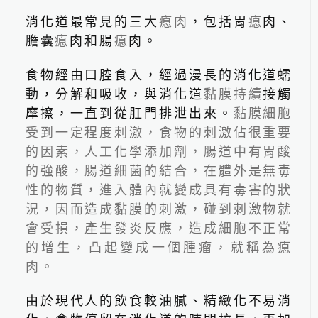
消化道最常見的三大
瘜肉
，包括胃
瘜
肉、
膽囊
瘜
肉和腸
瘜
肉。
食物經由口腔食入，經過漫長的消化道蠕
動，分解和吸收，與消化道
黏膜持續
接觸
摩擦，一直到從肛門排泄出來。
黏膜細胞
受到一定程度刺激，食物的刺激佔很重要
2026.06.24
的因素，人工化學添加劑，腸道中有胃酸
最新國人十大死因公布！吳
的強酸，腸道細菌的結合，在體外是無毒
鴻誠院長：看懂健檢盲點
性的物質，進入體內就變成具有毒害的狀
況，因而造成黏膜的刺激，碰到刺激物就
會受損，產生發炎反應，造成細胞不正常
的增生，凸起變成一個腫瘤，就稱為瘜
肉。
由於現代人的飲食較油膩、精緻化不易消
線上預約