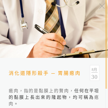
健康報報
分類
全部
健康情報
友善連結
8
月
消化道隱形殺手 ─ 胃腸瘜肉
30
瘜肉，指的是黏膜上的贅肉，
任何在平坦
的黏膜上長出來的隆起物，均可稱為
瘜
肉
。