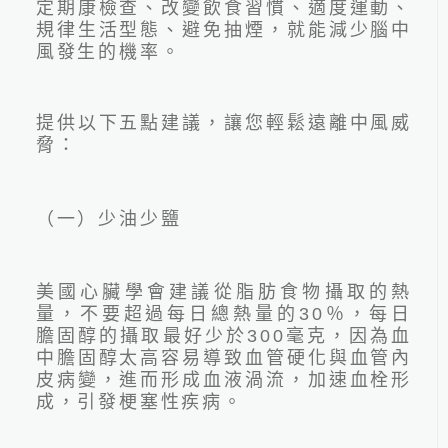
定期康檢查、改變飲食習慣、適度運動、
規律生活型態、避免抽煙，就能減少腦中
風發生的機率
。
提供以下五點建議，讓您輕鬆遠離中風威
脅：
2026.06.24
（一）少油少鹽
最新國人十大死因公布！吳
鴻誠院長：看懂健檢盲點
美國心臟學會建議從脂肪食物攝取的熱
量，不要超過每日總熱量的
30
％，每日
膽固醇的攝取最好少於
300
毫克，因為血
中膽固醇太高容易導致血管硬化與血管內
皮病變，進而形成血液渦流，加速血栓形
成，引發梗塞性疾病。
線上預約