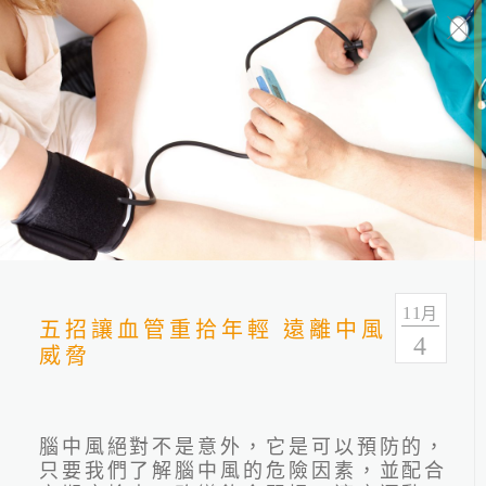
健康報報
分類
全部
健康情報
友善連結
11
月
五招讓血管重拾年輕 遠離中風
4
威脅
腦中風絕對不是意外，它是可以預防的，
只要我們了解腦中風的危險因素，並配合